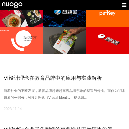
悦宠爱
沃恬
智臻宝
宠物品牌形象设计,宠物
食品VI设计,企业VI设计,
手表品牌设计,电子VI设
VI设计,智能养宠logo设
深圳品牌设计
计,电子画册设计
计
致摩科技
溶美乐
致富空间
ZMOTG
食品VI设计,产品LOGO
投资管理VI设计,企业品
设计,深圳品牌设计
牌设计
logo设计，VI设计，品
牌设计，跨境电商VI设
计
VI设计理念在教育品牌中的应用与实践解析
随着社会的不断发展，教育品牌越来越重视品牌形象的塑造与传播。而作为品牌
形象的一部分，VI设计理念（Visual Identity，视觉识...
2023-11-14