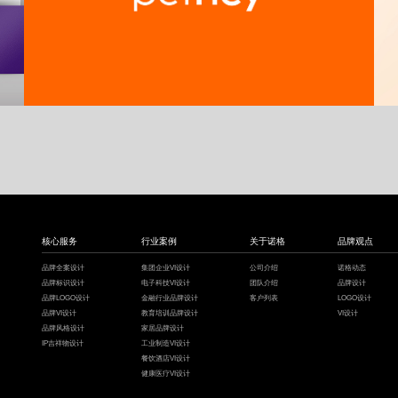
宠物品牌形象设计,宠物VI设计,智能养宠logo设计
核心服务
行业案例
关于诺格
品牌观点
品牌全案设计
集团企业VI设计
公司介绍
诺格动态
品牌标识设计
电子科技VI设计
团队介绍
品牌设计
品牌LOGO设计
金融行业品牌设计
客户列表
LOGO设计
品牌VI设计
教育培训品牌设计
VI设计
品牌风格设计
家居品牌设计
IP吉祥物设计
工业制造VI设计
餐饮酒店VI设计
健康医疗VI设计