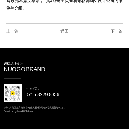
阅读完本篇文章后，可以
点击主页
查看
诺格
深圳vi
设计公司
的
案
例
与
介绍
。
上一篇
返回
下一篇
诺格品牌设计
NUOGOBRAND
咨询电话：
0755-8229 8336
深圳·罗湖区嘉宾路深华商业大厦9楼(地铁1号线国贸站B出口)
E-mail: nuogobrand@126.com