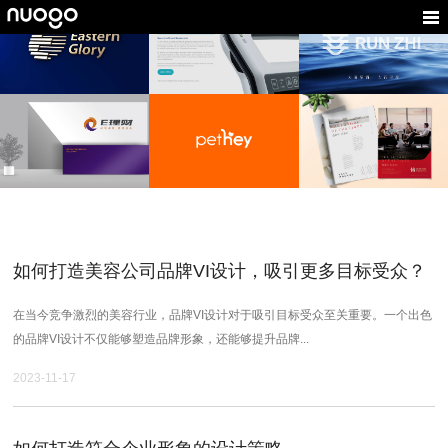
東榮财务顾问
太科智能
润芝集团
金融公司LOGO设
医疗产品VI设计,科技公
医药集团品牌设计,中医
计,LOGO设计,投资品牌
司品牌设计
标志设计
设计
悦宠爱
E理财
合络科技
宠物品牌形象设计,宠物
金融VI设计,基金理财
新能源VI设计,汽车
VI设计,智能养宠logo设
LOGO设计,VI设计
LOGO设计
计
如何打造美容公司品牌VI设计，吸引更多目标受众？
在当今竞争激烈的美容行业，品牌VI设计对于吸引目标受众至关重要。一个出色
的品牌VI设计不仅能够塑造品牌形象，还能够提升品牌...
2023-11-17