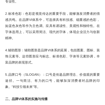
专业性。
2.
标准色彩：色彩是视觉传达的重要手段，能够激发消费者的情
感共鸣。在
品牌
VI
体系
中，可选择具有科技感、稳重感的色彩，
如蓝色灰色等作为主色调。应具有易读性、美观性和独特性。在
字体选用上，可以采用简洁、现代的字体，体现企业活力与创新
精神。
4.
辅助图形：辅助图形是
品牌
VI
体系
的延展，包括图案、图标、装
饰元素等。这些图形应与标志、标准色彩、字体等元素协调，丰
富品牌的表现形式。
5.
品牌口号
（
SLOGAN
）：口号是传递品牌理念、价值观的重要
途径。一句简洁、有力的口号，能够加深消费者对品牌的印
象。
“
科技引领未来
”
等。
二、
品牌
VI
体系
的实施与传播