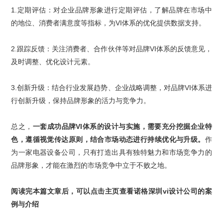
1.
定期评估：对企业品牌形象进行定期评估，了解品牌在市场中
的地位、消费者满意度等指标，为
VI
体系的优化提供数据支持。
2.
跟踪反馈：关注消费者、合作伙伴等对品牌
VI
体系的反馈意见，
及时调整、优化设计元素。
3.
创新升级：结合行业发展趋势、企业战略调整，对品牌
VI
体系进
行创新升级，保持品牌形象的活力与竞争力。
总之，
一套成功
品牌
VI
体系
的设计与实施，需要充分挖掘企业特
色，遵循视觉传达原则，结合市场动态进行持续优化与升级。
作
为一家电器设备公司，只有打造出具有独特魅力和市场竞争力的
品牌形象，才能在激烈的市场竞争中立于不败之地。
阅读完本篇文章后，可以
点击主页
查看
诺格
深圳vi
设计公司
的
案
例
与
介绍