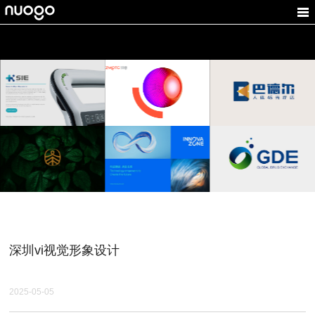
致摩科技
太科智能
巴德尔
ZMOTG
医疗产品VI设计,科技公
医疗企业形象设计,健康
司品牌设计
LOGO设计
logo设计，VI设计，品
牌设计，跨境电商VI设
德方创域
全球药品交易
余伯年
计
所
电池品牌设计，新能源
医疗VI设计，医疗logo
VI设计，新能源logo设
设计，医疗品牌设计
医疗VI设计,药品LOGO
计
设计
深圳vi视觉形象设计
2025-05-05