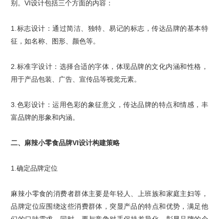
别。
VI
设计包括三个方面的内容：
1.
标志设计
：通过简洁、独特、易记的标志，传达品牌的基本特
征，如名称、图形、颜色等。
2.
标准字设计：选择合适的字体，体现品牌的文化内涵和性格，
用于产品包装、广告、宣传品等视觉元素。
3.
色彩设计
：运用色彩的象征意义，传达品牌的特点和情感，丰
富品牌的形象和内涵。
二、
麻辣小零食
品牌
VI
设计
构建策略
1.
确定
品牌定位
麻辣小零食
的消费者群体主要是年轻人、上班族和家庭主妇等，
品牌定位应围绕这些消费群体，突显产品的特点和优势，满足他
们的口味需求。同时，要与竞争对手保持差异化，彰显品牌的个