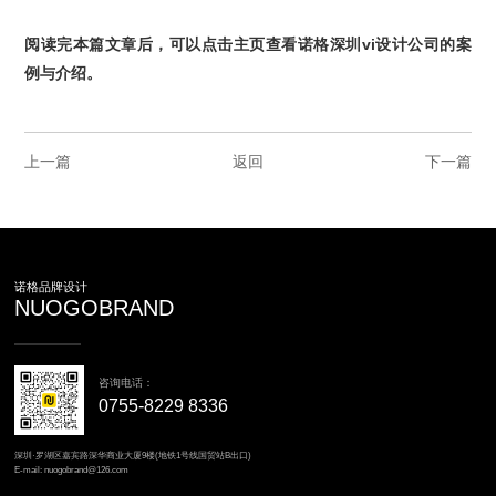
阅读完本篇文章后，可以
点击主页
查看
诺格
深圳vi
设计公司
的
案
例
与
介绍
。
上一篇
返回
下一篇
诺格品牌设计
NUOGOBRAND
咨询电话：
0755-8229 8336
深圳·罗湖区嘉宾路深华商业大厦9楼(地铁1号线国贸站B出口)
E-mail: nuogobrand@126.com