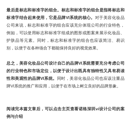
最后是标志和标准字的组合。标志和标准字的组合是指将标志和
标准字结合起来使用，它是品牌
VI
系统的核心。
对于美容化妆品
公司来说，标志和标准字的组合应该充分体现公司的行业特色，
例如，可以使用标志和标准字组成的图形或图案来展示化妆品、
护肤品等元素。同时，标志和标准字的组合也应该简洁、易识
别，以便于在各种场合下都能保持良好的视觉效果。
总之，
美容化妆品
公司设计自己的
品牌
VI
系统
需要充分考虑公司
的行业特色和市场定位，以便于设计出既具有独特性又具有易读
性和美观性的品牌
VI
系统。
同时，美容化妆品公司也应该注重
品
牌
VI
系统
的推广和应用，以便于在市场上树立良好的品牌形象。
阅读完本篇文章后，可以
点击主页
查看
诺格
深圳vi
设计公司
的
案
例
与
介绍