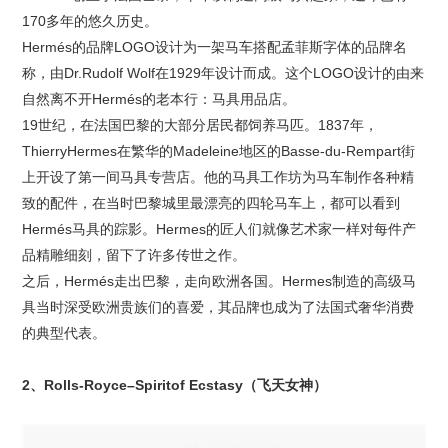
170多年的悠久历史。
Hermés的品牌LOGO设计为一架马车搭配孟菲斯字体的品牌名
称，由Dr.Rudolf Wolf在1929年设计而成。这个
LOGO设计
的由来
自然离不开Hermés的老本行：马具用品店。
19世纪，在法国巴黎的大部分居民都饲养马匹。1837年，
ThierryHermes在繁华的Madeleine地区的Basse-du-Rempart街
上开设了第一间马具专营店。他的马具工作坊为马车制作各种精
致的配件，在当时巴黎城里最漂亮的四轮马车上，都可以看到
Hermés马具的踪影。Hermes的匠人们就像艺术家一样对每件产
品精雕细刻，留下了许多传世之作。
之后，Hermés走出巴黎，走向欧洲各国。Hermes制造的高级马
具当时深受欧洲贵族们的喜爱，其品牌也成为了法国式奢华消费
的典型代表。
2、Rolls-Royce–Spiritof Ecstasy（飞天女神）