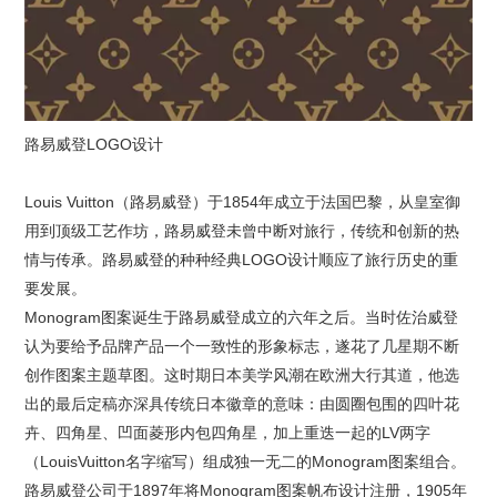
路易威登LOGO设计
Louis Vuitton（路易威登）于1854年成立于法国巴黎，从皇室御
用到顶级工艺作坊，路易威登未曾中断对旅行，传统和创新的热
情与传承。路易威登的种种经典LOGO设计顺应了旅行历史的重
要发展。
Monogram图案诞生于路易威登成立的六年之后。当时佐治威登
认为要给予品牌产品一个一致性的形象标志，遂花了几星期不断
创作图案主题草图。这时期日本美学风潮在欧洲大行其道，他选
出的最后定稿亦深具传统日本徽章的意味：由圆圈包围的四叶花
卉、四角星、凹面菱形内包四角星，加上重迭一起的LV两字
（LouisVuitton名字缩写）组成独一无二的Monogram图案组合。
路易威登公司于1897年将Monogram图案帆布设计注册，1905年