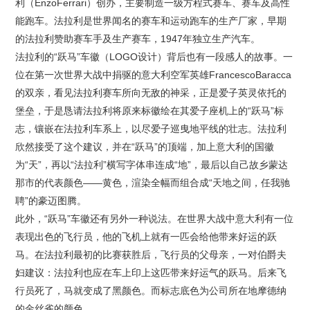
利（EnzoFerrari）创办，主要制造一级方程式赛车、赛车及高性
能跑车。法拉利是世界闻名的赛车和运动跑车的生产厂家，早期
的法拉利赞助赛车手及生产赛车，1947年独立生产汽车。
法拉利的“跃马”车徽（LOGO设计）背后也有一段感人的故事。一
位在第一次世界大战中捐驱的意大利空军英雄FrancescoBaracca
的双亲，看见法拉利赛车所向无敌的神采，正是爱子英灵依托的
堡垒，于是恳请法拉利将原来标徽绘在其爱子座机上的“跃马”标
志，镶嵌在法拉利车系上，以尽爱子巡曳地平线的壮志。法拉利
欣然接受了这个建议，并在“跃马”的顶端，加上意大利的国徽
为“天”，再以“法拉利”横写字体串连成“地”，最后以自己故乡蒙达
那市的代表颜色——黄色，渲染全幅而组合成“天地之间，任我驰
聘”的豪迈图腾。
此外，“跃马”车徽还有另外一种说法。在世界大战中意大利有一位
表现出色的飞行员，他的飞机上就有一匹会给他带来好运的跃
马。在法拉利最初的比赛获胜后，飞行员的父母亲，一对伯爵夫
妇建议：法拉利也应在车上印上这匹带来好运气的跃马。后来飞
行员死了，马就变成了黑颜色。而标志底色为公司所在地摩德纳
的金丝雀的颜色。