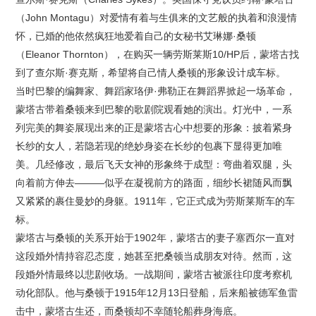
（John Montagu）对爱情有着与生俱来的文艺般的执着和浪漫情
怀，已婚的他依然疯狂地爱着自己的女秘书艾琳娜·桑顿
（Eleanor Thornton），在购买一辆劳斯莱斯10/HP后，蒙塔古找
到了查尔斯·赛克斯，希望将自己情人桑顿的形象设计成车标。
当时巴黎的编舞家、舞蹈家珞伊·弗勒正在舞蹈界掀起一场革命，
蒙塔古带着桑顿来到巴黎的歌剧院观看她的演出。灯光中，一系
列完美的舞姿展现出来的正是蒙塔古心中想要的形象：披着紧身
长纱的女人，若隐若现的绝妙身姿在长纱的包裹下显得更加唯
美。几经修改，最后飞天女神的形象终于成型：弯曲着双腿，头
向着前方伸去———似乎在凝视前方的路面，细纱长裙随风而飘
又紧紧的裹住曼妙的身躯。1911年，它正式成为劳斯莱斯车的车
标。
蒙塔古与桑顿的关系开始于1902年，蒙塔古的妻子塞西尔一直对
这段婚外情持容忍态度，她甚至把桑顿当成朋友对待。然而，这
段婚外情最终以悲剧收场。一战期间，蒙塔古被派往印度考察机
动化部队。他与桑顿于1915年12月13日登船，后来船被德军鱼雷
击中，蒙塔古生还，而桑顿却不幸随轮船葬身海底。