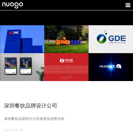
全球药品交易
富乔鑫资本
锐马
所
投资公司VI设计,金融品
童车VI设计,婴儿品牌设
牌设计
计,LOGO设计
医疗VI设计,药品LOGO
设计
华慧能
深粮多喜
煌台光电
环保标志设计,能源VI设
粮食企业品牌设计,商城
光电LOGO设计, 工业品
计
LOGO设计
牌设计
深圳餐饮品牌设计公司
深圳餐饮品牌设计公司推荐及趋势分析
2025-04-24