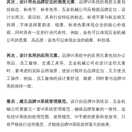
其次，设计符合品牌定位的视觉元素
。品牌
VI
系统的视觉元素包
括标志、标准字、标准色等。
五金机械
公司应根据品牌定位，设
计出简洁、易识别、具有行业特征的标志。标准字要与标志相互
协调，字体选择要易读、稳重。标准色要体现企业的核心价值
观，同时具有一定的行业代表性。例如，金色可以体现五金机械
公司的贵重、高品质；蓝色可以体现企业的稳重、科技感。
再次，设计实用的应用元素。
品牌
VI
系统
中的应用元素包括办公
用品、员工服饰、交通工具等。五金机械公司在设计这些元素
时，要考虑到实际运用场景，使设计既符合品牌定位，又方便员
工操作。例如，员工服饰的设计要舒适、耐磨，同时要与
品牌
VI
系统
保持一致。
最后，建立
品牌
VI
系统
管理规范。
设计好
品牌
VI
系统
后，五金机
械公司要建立一套
VI
系统
管理规范，确保品牌形象的一致性。这
包括
VI
系统的使用范围、使用规范、
VI
手册
的更新和发放等。只
有严格执行这些规范，才能使品牌
VI
系统发挥最大的效果。