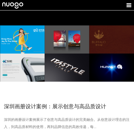
欢乐岛
一礼通
水牛号
游乐设施VI设计,企业形
购物平台LOGO设计,礼
餐饮VI设计,食品LOGO
象设计
品VI设计
设计
太科智能
意宝格
煌台光电
医疗产品VI设计,科技公
家居品牌设计,家居
光电LOGO设计, 工业品
司品牌设计
LOGO设计
牌设计
深圳画册设计案例：展示创意与高品质设计
深圳的画册设计案例展示了创意与高品质设计的完美融合。从创意设计理念的注
入，到高品质材料的使用，再到品牌信息的高效传递，每...