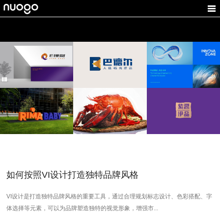
德方创域
E理财
巴德尔
电池品牌设计，新能源
金融VI设计,基金理财
医疗企业形象设计,健康
VI设计，新能源logo设
LOGO设计,VI设计
LOGO设计
计
锐马
水牛号
紫源伊品
童车VI设计,婴儿品牌设
餐饮VI设计,食品LOGO
保健品LOGO设计,产品
计,LOGO设计
设计
包装设计
如何按照VI设计打造独特品牌风格
VI设计是打造独特品牌风格的重要工具，通过合理规划标志设计、色彩搭配、字
体选择等元素，可以为品牌塑造独特的视觉形象，增强市...