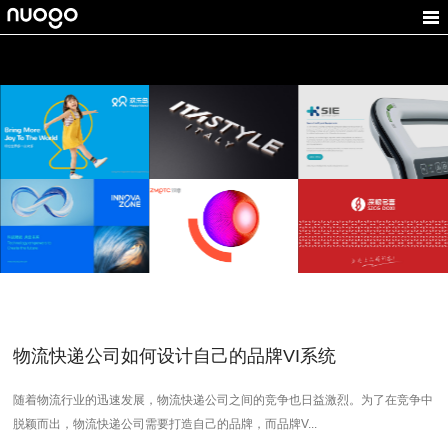
欢乐岛
意宝格
太科智能
游乐设施VI设计,企业形
家居品牌设计,家居
医疗产品VI设计,科技公
象设计
LOGO设计
司品牌设计
德方创域
致摩科技
深粮多喜
ZMOTG
电池品牌设计，新能源
粮食企业品牌设计,商城
VI设计，新能源logo设
LOGO设计
logo设计，VI设计，品
计
牌设计，跨境电商VI设
计
物流快递公司如何设计自己的品牌VI系统
随着物流行业的迅速发展，物流快递公司之间的竞争也日益激烈。为了在竞争中
脱颖而出，物流快递公司需要打造自己的品牌，而品牌V...