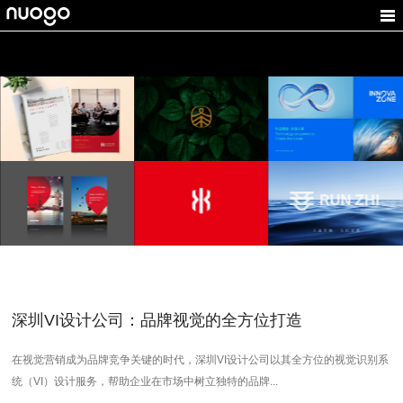
德方创域
永安科
技
余伯年
电池品牌设计，新能源
医疗设备logo设计
汽车
医疗VI设计，医疗logo
VI设计，新能源logo设
设计，医疗VI设计
设计，医疗品牌设计
计
牌设计
東榮财务
康纳一品
润芝集团
金融公司LOGO
计,礼
体育器材logo设计，VI
医药集团品牌设计,中医
计,LOGO设计,投
设计，体育VI设计
标志设计
设计
深圳VI设计公司：品牌视觉的全方位打造
在视觉营销成为品牌竞争关键的时代，深圳VI设计公司以其全方位的视觉识别系
统（VI）设计服务，帮助企业在市场中树立独特的品牌...