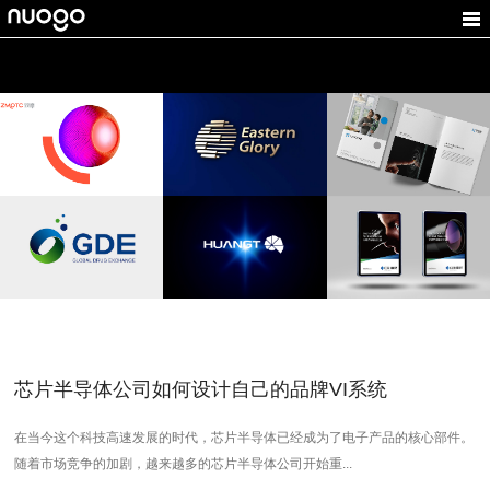
致摩科技
東榮财务顾问
南方天控
ZMOTG
金融公司LOGO设
智能科技VI设计,家居
计,LOGO设计,投资品牌
LOGO设计
logo设计，VI设计，品
设计
牌设计，跨境电商VI设
全球药品交易
煌台光电
CR-灿锐
计
所
光电LOGO设计, 工业品
光学VI设计,企业标志设
牌设计
计
医疗VI设计,药品LOGO
设计
芯片半导体公司如何设计自己的品牌VI系统
在当今这个科技高速发展的时代，芯片半导体已经成为了电子产品的核心部件。
随着市场竞争的加剧，越来越多的芯片半导体公司开始重...