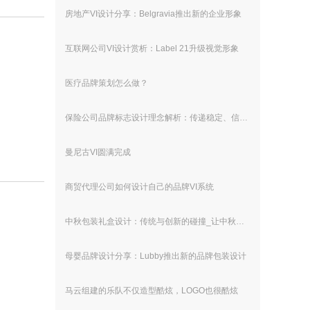
房地产VI设计分享：Belgravia推出新的企业形象
互联网公司VI设计赏析：Label 21升级视觉形象
医疗品牌策划怎么做？
保险公司品牌标志设计理念解析：传递稳定、信任和保护的视觉表达
曼尼古VI圆满完成
商贸代理公司如何设计自己的品牌VI系统
中秋包装礼盒设计：传统与创新的碰撞_让中秋礼盒更具吸引力，满足不同受众需求
母婴品牌设计分享：Lubby推出新的品牌包装设计
马云组建的乐队不仅造型酷炫，LOGO也很酷炫