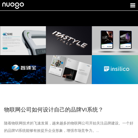
科智能
意宝格
CR-灿锐
捷
I设计,科技公
家居品牌设计,家居
光学VI设计,企业标志设
能源企业V
牌设计
LOGO设计
计
理标
致
臻宝
南方天控
芯链科技
ZM
计,电子VI设
智能科技VI设计,家居
区块链logo设计，区块
子画册设计
LOGO设计
链VI设计，科技VI设计
logo设计
牌设计，跨
物联网公司如何设计自己的品牌VI系统？
随着物联网技术的飞速发展，越来越多的物联网公司开始关注品牌建设。一个好
的品牌VI系统能够有效提升企业形象，增强市场竞争力。...