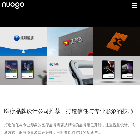
捷晶能源
TRX天任星
纽格尔
能源企业VI设计,工业处
VI设计公司,品牌设计公
工业制造VI设计,机械
理标志设计
司,深圳VI设计公司
LOGO设计
华慧能
太科智能
CR-灿锐
环保标志设计,能源VI设
医疗产品VI设计,科技公
光学VI设计,企业标志设
计
司品牌设计
计
医疗品牌设计公司推荐：打造信任与专业形象的技巧
打造信任与专业形象的医疗品牌需要从精准的品牌定位开始，注重视觉设计、沟
通方式、服务质量及口碑管理，同时要保持持续的创新与...