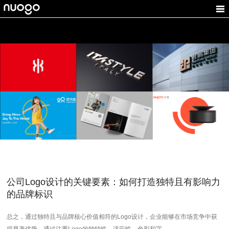
康纳一品
意宝格
君鹏集团
体育器材logo设计，VI
家居品牌设计,家居
集团VI设计,工程建筑品
设计，体育VI设计
LOGO设计
牌设计,品牌设计
致摩科技
欢乐岛
南方天控
ZMOTG
游乐设施VI设计,企业形
智能科技VI设计,家居
象设计
LOGO设计
logo设计，VI设计，品
牌设计，跨境电商VI设
计
公司Logo设计的关键要素：如何打造独特且有影响力
的品牌标识
总之，通过独特且与品牌核心价值相符的Logo设计，企业能够在市场竞争中获
得显著优势。通过注重Logo的独特性、适应性、色彩和字...