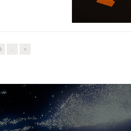
2
...
>